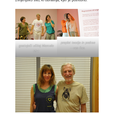
preplet teorije in prakse
gostujoči učitej Marcelo
– ves čas.
Mur