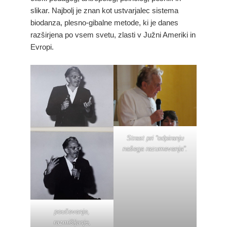
slikar. Najbolj je znan kot ustvarjalec sistema
biodanza, plesno-gibalne metode, ki je danes
razširjena po vsem svetu, zlasti v Južni Ameriki in
Evropi.
Strast pri “odpiranju
našega razumevanja”.
poučevanje,
razmišljanje,