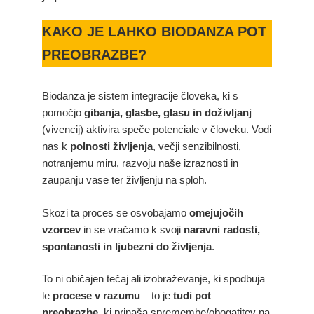
KAKO JE LAHKO BIODANZA POT
PREOBRAZBE?
Biodanza je sistem integracije človeka, ki s
pomočjo
gibanja, glasbe, glasu in doživljanj
(vivencij) aktivira speče potenciale v človeku. Vodi
nas k
polnosti življenja
, večji senzibilnosti,
notranjemu miru, razvoju naše izraznosti in
zaupanju vase ter življenju na sploh.
Skozi ta proces se osvobajamo
omejujočih
vzorcev
in se vračamo k svoji
naravni radosti,
spontanosti in ljubezni do življenja
.
To ni običajen tečaj ali izobraževanje, ki spodbuja
le
procese v razumu
– to je
tudi pot
preobrazbe
, ki prinaša spremembe/obogatitev na