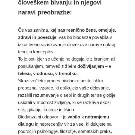
človeškem bivanju in njegovi
naravi preobrazbe:
Če vas zanima,
kaj nas resnično žene, omejuje,
zdravi in povezuje
, vas bo biodanza povabila v
izkustveno raziskovanje človekove narave onkraj
teorij in konceptov.
To je pot, kjer se učenje ne dogaja le z branjem ali
poslušanjem, temveč z
živim doživljanjem – v
telesu, v odnosu, v trenutku
.
Skozi večletni proces biodanze boste lahko
prepoznali vzorce, ki oblikujejo vaše delovanje,
razširili razumevanje o sebi in drugih ter se globlje
usidrali v modrost življenja, ki se razkriva skozi
stik, gibanje, čutenje in tišino.
Biodanza ni odgovor – je
vabilo k notranjemu
dialogu
in neprecenljiv vir za vse, ki delujete na
področjih psihologije, filozofije, somatskih praks,