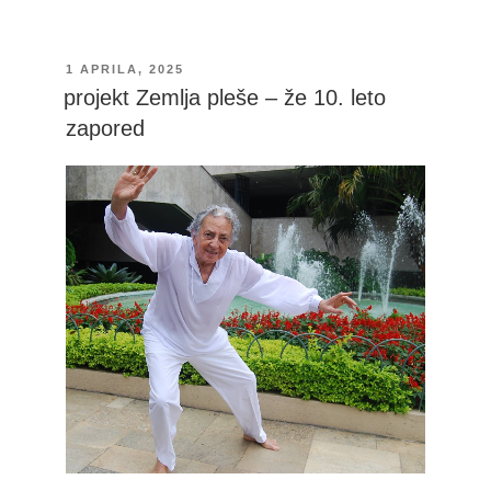
OBJAVLJENO
1 APRILA, 2025
DNE
projekt Zemlja pleše – že 10. leto
zapored