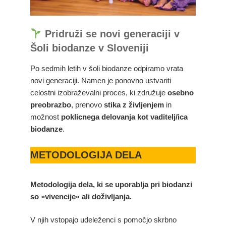
Pridruži se novi generaciji v
Šoli biodanze v Sloveniji
Po sedmih letih v šoli biodanze odpiramo vrata
novi generaciji. Namen je ponovno ustvariti
celostni izobraževalni proces, ki združuje
osebno
preobrazbo
, prenovo
stika z življenjem
in
možnost
poklicnega delovanja kot vaditelj/ica
biodanze
.
METODOLOGIJA DELA
Metodologija dela, ki se uporablja pri biodanzi
so »vivencije« ali doživljanja.
V njih vstopajo udeleženci s pomočjo skrbno