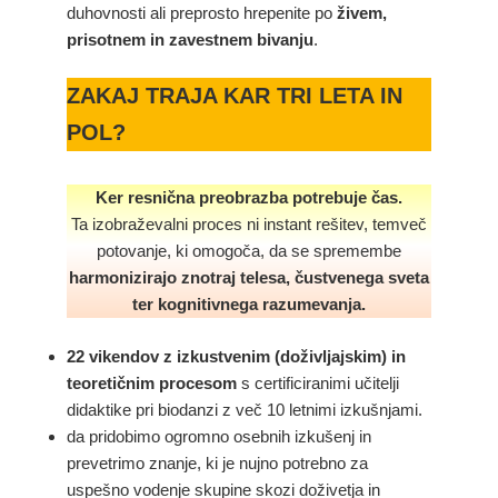
duhovnosti ali preprosto hrepenite po
živem,
prisotnem in zavestnem bivanju
.
ZAKAJ TRAJA KAR TRI LETA IN
POL?
Ker resnična preobrazba potrebuje čas.
Ta izobraževalni proces ni instant rešitev, temveč
potovanje, ki omogoča, da se spremembe
harmonizirajo znotraj telesa, čustvenega sveta
ter kognitivnega razumevanja.
22 vikendov z izkustvenim (doživljajskim) in
teoretičnim procesom
s certificiranimi učitelji
didaktike pri biodanzi z več 10 letnimi izkušnjami.
da pridobimo ogromno osebnih izkušenj in
prevetrimo znanje, ki je nujno potrebno za
uspešno vodenje skupine skozi doživetja in