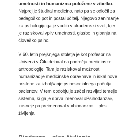
umetnosti in humanizma položene v zibelko
.
Najprej je študiral medicino, nato pa se odločil za
pedagoško pot in postal učitelj. Njegovo zanimanje
za psihologijo ga je vodilo v akademski svet, kjer
je raziskoval vpliv umetnosti, glasbe in gibanja na
človeško psiho.
V 60. letih prejšnjega stoletja je kot profesor na
Univerzi v Čilu deloval na področju medicinske
antropologije. Tam je raziskoval možnosti
humanizacije medicinske obravnave in iskal nove
pristope za izboljšanje psihosocialnega počutja
pacientov. V tem obdobju je začel razvijati temelje
sistema, ki ga je sprva imenoval »Psihodanza«,
kasneje pa preimenoval v »biodanza« – ples
življenja.