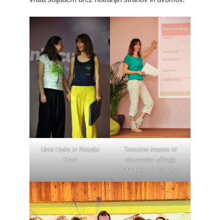
Unni Heim in Nataša
Trenutno imamo tri
Kern
slovenske učitelje
didaktike pri biodanzi.