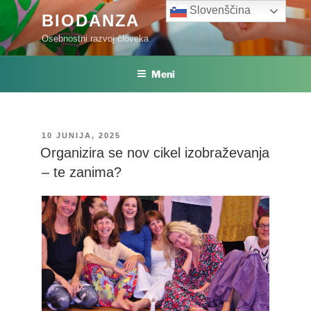
Skoči
Slovenščina
BIODANZA
na
Osebnostni razvoj človeka
vsebino
Meni
OBJAVLJENO
10 JUNIJA, 2025
DNE
Organizira se nov cikel izobraževanja
– te zanima?