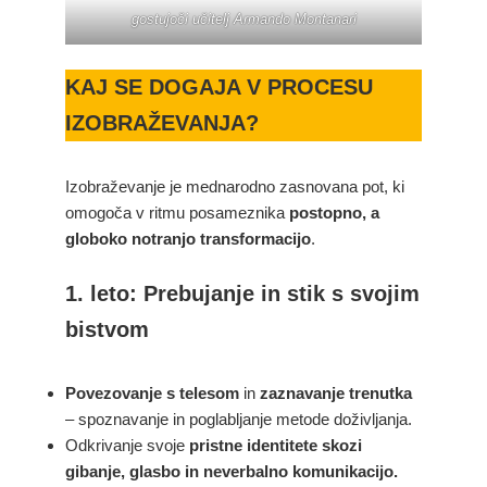
gostujoči učitelj Armando Montanari
KAJ SE DOGAJA V PROCESU
IZOBRAŽEVANJA?
Izobraževanje je mednarodno zasnovana pot, ki
omogoča v ritmu posameznika
postopno, a
globoko notranjo transformacijo
.
1. leto: Prebujanje in stik s svojim
bistvom
Povezovanje s telesom
in
zaznavanje trenutka
– spoznavanje in poglabljanje metode doživljanja.
Odkrivanje svoje
pristne identitete
skozi
gibanje, glasbo in neverbalno komunikacijo.