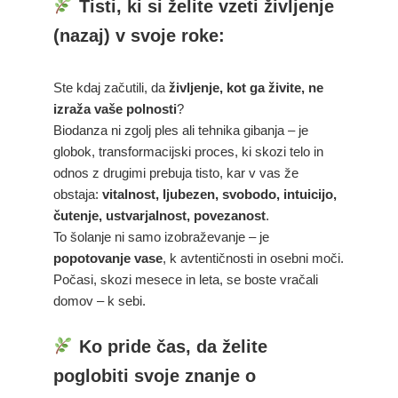
Tisti, ki si želite vzeti življenje
(nazaj) v svoje roke:
Ste kdaj začutili, da
življenje, kot ga živite, ne
izraža vaše polnosti
?
Biodanza ni zgolj ples ali tehnika gibanja – je
globok, transformacijski proces, ki skozi telo in
odnos z drugimi prebuja tisto, kar v vas že
obstaja:
vitalnost, ljubezen, svobodo, intuicijo,
čutenje, ustvarjalnost, povezanost
.
To šolanje ni samo izobraževanje – je
popotovanje vase
, k avtentičnosti in osebni moči.
Počasi, skozi mesece in leta, se boste vračali
domov – k sebi.
Ko pride čas, da želite
poglobiti svoje znanje o