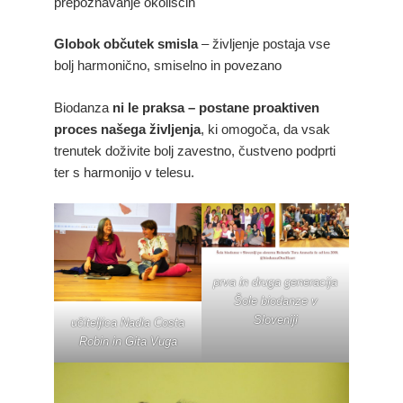
prepoznavanje okoliščin
Globok občutek smisla
– življenje postaja vse
bolj harmonično, smiselno in povezano
Biodanza
ni le praksa – postane proaktiven
proces našega življenja
, ki omogoča, da vsak
trenutek doživite bolj zavestno, čustveno podprti
ter s harmonijo v telesu.
prva in druga generacija
Šole biodanze v
Sloveniji
učiteljica Nadia Costa
Robin in Gita Vuga