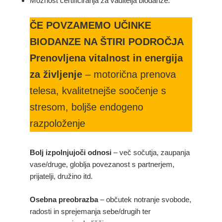
Možnost certificiranja za vaditelja biodanze.
ČE POVZAMEMO UČINKE
BIODANZE NA ŠTIRI PODROČJA
Prenovljena vitalnost in energija
za življenje
– motorična prenova
telesa, kvalitetnejše soočenje s
stresom, boljše endogeno
razpoloženje
Bolj izpolnjujoči odnosi
– več sočutja, zaupanja
vase/druge, globlja povezanost s partnerjem,
prijatelji, družino itd.
Osebna preobrazba
– občutek notranje svobode,
radosti in sprejemanja sebe/drugih ter