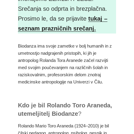
Srečanja so odprta in brezplačna.
Prosimo le, da se prijavite
tukaj –
seznam prazničnih srečanj.
Biodanza ima svoje zametke v bolj humanih in z
umetnostjo nadgrajenih pristopih, ki jih je
antropolog Rolanda Tora Aranede začel razvijti
med svojim poučevanjem na različnih šolah in
raziskovalnim, profesorskim delom znotraj
medicinske antropologije na Univerzi v Čilu.
Kdo je bil Rolando Toro Araneda,
utemeljitelj Biodanze
?
Rolando Mario Toro Araneda (1924–2010) je bil
čilski pedagog, antropolog, psiholog, pesnik in