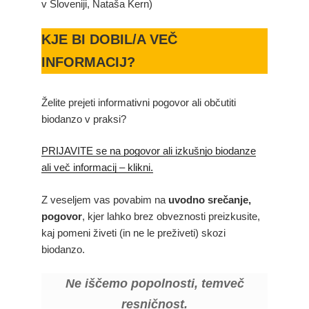
v Sloveniji, Nataša Kern)
KJE BI DOBIL/A VEČ
INFORMACIJ?
Želite prejeti informativni pogovor ali občutiti
biodanzo v praksi?
PRIJAVITE se na pogovor ali izkušnjo biodanze
ali več informacij – klikni.
Z veseljem vas povabim na
uvodno srečanje,
pogovor
, kjer lahko brez obveznosti preizkusite,
kaj pomeni živeti (in ne le preživeti) skozi
biodanzo.
Ne iščemo popolnosti, temveč
resničnost.