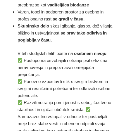
preobrazbo kot
vaditelj/ica biodanze
Varen, topel in podporen prostor za osebno in
profesionalno rast
se gradi v času.
Skupinsko delo
skozi gibanje, glasbo, doživljanje,
bližino in ustvarjalnost
se prav tako odkriva in
poglablja v času.
V teh študijskih letih boste na
osebnem nivoju
:
Postopoma osvobajali notranja psiho-fizična
neravnovesja in prepoznavali omejujoča
prepričanja.
Ponovno vzpostavili stik s svojim bistvom in
svojimi resničnimi potrebami ter odkrivali osebne
potenciale.
Razvili notranjo pomirjenost s seboj, čustveno
stabilnost in ojačali občutek smisla.
Samozavestno vstopali v odnose ter postavljali
meje brez slabe vesti in obenem odpirali svoja
vrata soljudem brez notranjih strahov in dvomov.