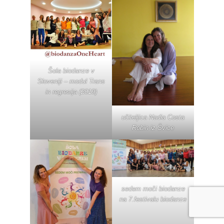
Šola biodanze v
Sloveniji – modul Trans
in regresija (2019)
učiteljica Nadia Costa
Robin iz Švice
sedem moči biodanze
na 7.festivalu biodanze