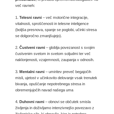
več ravneh:
1.
Telesni ravni
– več motorične integracije,
vitalnosti, sproščenosti in telesne inteligence
(boljša presnova, spanje se poglobi, učinki stresa
se dolgoročno zmanjšujejo).
2.
Čustveni ravni
– globlja povezanost s svojim
čustvenim svetom in svetom soljudmi ter več
naklonjenosti, vzajemnosti, zaupanja v odnosih.
3.
Mentalni ravni
– umiritev preveč begajočih
misli, ujetost v učinkovito delovanje vsak trenutek
bivanja, opuščanje nepotrebnega stresa in
obremenjujočih navad našega uma
4.
Duhovni ravni
– obnovi se občutek smisla
življenja in doživljamo intenzivnejšo povezavo z
življenjsko silo, ki obnavlja, kjer je potrebno.