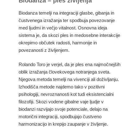
Biodanza – ples življenja
Biodanza temelji na integraciji glasbe, gibanja in
čustvenega izražanja ter spodbuja povezovanje
med ljudmi in večjo vitalnost. Osnovna ideja
sistema je, da skozi ples in medosebne interakcije
okrepimo občutek radosti, harmonije in
povezanosti z življenjem.
Rolando Toro je verjel, da je ples ena najmočnejših
oblik izražanja človekovega notranjega sveta.
Njegova metoda temelji na vivenciji ali doživljanju.
Izhodišča metode najdemo tako v pozitivni
psihologiji, nevroznanosti kot tudi eksistencialni
filozofiji. Skozi vodene gibalne vaje ljudje v
biodanzi razvijajo svoje potenciale, delajo na
motorični integraciji, spodbujajo čustveno
harmonizacijo in krepijo zaupanje v življenje.