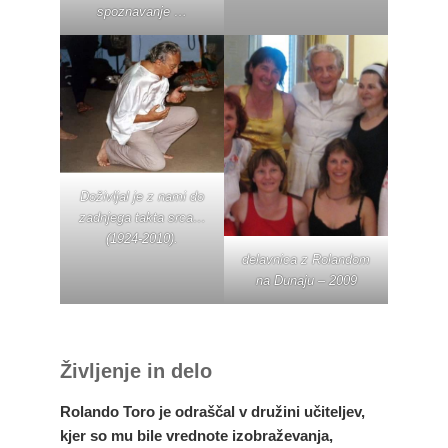
spoznavanje …
Doživljal je z nami do
zadnjega takta srca…
(1924-2010).
delavnica z Rolandom
na Dunaju – 2009
Življenje in delo
Rolando Toro je odraščal v družini učiteljev,
kjer so mu bile vrednote izobraževanja,