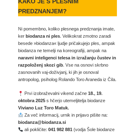
KAKO JE S PLESNIM
PREDZNANJEM?
Ni pomembno, koliko plesnega predznanja imate,
ker
biodanza ni ples
. Velikokrat zmotno zaradi
besede »biodanza« ljudje pričakujejo ples, ampak
biodanza ne temelji na koreografiji, ampak na
naravni inteligenci telesa in izražanju čustev in
razpoloženj skozi gib
. Vse na osnovi skrbno
zasnovanih vaj-doživjanj, ki jih je osnoval
antropolog, psiholog Rolando Toro Araneda iz Čila.
Prvi izobraževalni vikend začne
18., 19.
oktobra 2025
s hčerjo utemeljitelja biodanze
Viviano Luz Toro Matuk.
Za več informacij, urnik in prijavo pišite na:
biodanza@biodanza.si
ali pokličite:
041 982 881
(vodja Šole biodanze