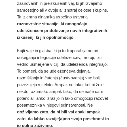
zasnovanih in preizkušenih vaj, ki jih izvajamo
samostojno ali v dvoje ali znotraj celotne skupine.
Ta izjemna dinamika uspešno ustvarja
raznovrstne situacije, ki omogočajo
udeležencem pridobivanje novih integrativnih
izkušenj
,
ki jih opolnomočijo
.
Kajti vaje in glasba, ki jo tudi uporabljamo pri
doseganju integracije udeležencev, morajo biti
vedno usmerjene v cilj, da udeleženca integrirajo.
To pomeni, da se udeleženčeva dejanja,
razmišljanja in čutenja (čustvovanja) vse bolj
povezujejo v celoto. Ampak ne tako, kot bi želel
nekdo razumsko ampak tako, da se naše dani
potenciali lahko izrazijo in tako omogočijo razcvet
posameznika v njegovi edinstvenosti.
Ne
doživljamo zato, da bi bili vsi enaki ampak
zato, da lahko razvije(a)mo svojo posebnost in
jo polno zaživimo
.