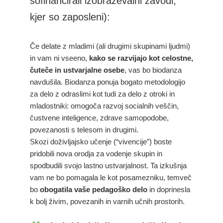
sofinancirali izobraževalni zavodi,
kjer so zaposleni):
Če delate z mladimi (ali drugimi skupinami ljudmi)
in vam ni vseeno,
kako se razvijajo kot celostne,
čuteče in ustvarjalne osebe
, vas bo biodanza
navdušila. Biodanza ponuja bogato metodologijo
za delo z odraslimi kot tudi za delo z otroki in
mladostniki: omogoča razvoj socialnih veščin,
čustvene inteligence, zdrave samopodobe,
povezanosti s telesom in drugimi.
Skozi doživljajsko učenje (“vivencije”) boste
pridobili nova orodja za vodenje skupin in
spodbudili svojo lastno ustvarjalnost. Ta izkušnja
vam ne bo pomagala le kot posamezniku, temveč
bo
obogatila vaše pedagoško delo
in doprinesla
k bolj živim, povezanih in varnih učnih prostorih.