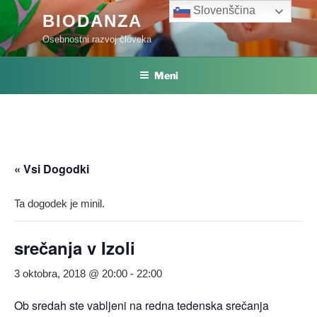
Skoči
Slovenščina
BIODANZA
na
Osebnostni razvoj človeka
vsebino
Meni
« Vsi Dogodki
Ta dogodek je minil.
srečanja v Izoli
3 oktobra, 2018 @ 20:00
-
22:00
Ob sredah ste vabljeni na redna tedenska srečanja