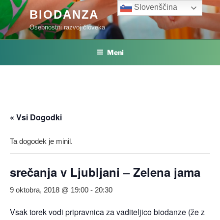
Skoči
Slovenščina
BIODANZA
na
Osebnostni razvoj človeka
vsebino
Meni
« Vsi Dogodki
Ta dogodek je minil.
srečanja v Ljubljani – Zelena jama
9 oktobra, 2018 @ 19:00
-
20:30
Vsak torek vodi pripravnica za vaditeljico biodanze (že z