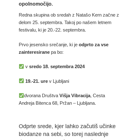
opolnomočijo.
Redna skupina ob sredah z Natašo Kern začne z
delom 25. septembra. Takoj po našem letnem
festivalu, ki je 20.-22. septembra.
Prvo jesensko srečanje, ki je
odprto za vse
zainteresirane
pa bo:
v
sredo 18. septembra 2024
19.-21. ure
v Ljubljani
dvorana Društva
Višja Vibracija
, Cesta
Andreja Bitenca 68, Pržan – Ljubljana.
Odprte srede, kjer lahko začutiš učinke
biodanze na sebi, so torej naslednje