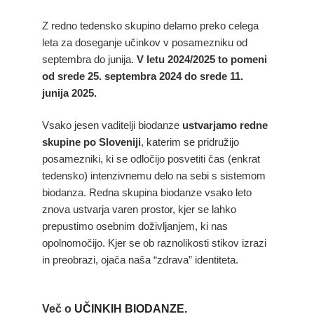
Z redno tedensko skupino delamo preko celega
leta za doseganje učinkov v posamezniku od
septembra do junija.
V letu 2024/2025 to pomeni
od srede 25. septembra 2024 do srede 11.
junija 2025.
Vsako jesen vaditelji biodanze
ustvarjamo redne
skupine po Sloveniji
, katerim se pridružijo
posamezniki, ki se odločijo posvetiti čas (enkrat
tedensko) intenzivnemu delo na sebi s sistemom
biodanza. Redna skupina biodanze vsako leto
znova ustvarja varen prostor, kjer se lahko
prepustimo osebnim doživljanjem, ki nas
opolnomočijo. Kjer se ob raznolikosti stikov izrazi
in preobrazi, ojača naša “zdrava” identiteta.
Več o
UČINKIH BIODANZE.