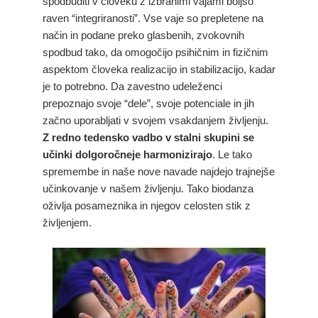
spodbuditi v človeku z izbranimi vajami boljšo
raven “integriranosti”. Vse vaje so prepletene na
način in podane preko glasbenih, zvokovnih
spodbud tako, da omogočijo psihičnim in fizičnim
aspektom človeka realizacijo in stabilizacijo, kadar
je to potrebno. Da zavestno udeleženci
prepoznajo svoje “dele”, svoje potenciale in jih
začno uporabljati v svojem vsakdanjem življenju.
Z redno tedensko vadbo v stalni skupini se
učinki dolgoročneje harmonizirajo
. Le tako
spremembe in naše nove navade najdejo trajnejše
učinkovanje v našem življenju. Tako biodanza
oživlja posameznika in njegov celosten stik z
življenjem.