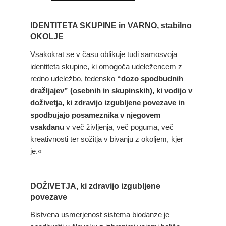
IDENTITETA SKUPINE in VARNO, stabilno
OKOLJE
Vsakokrat se v času oblikuje tudi samosvoja
identiteta skupine, ki omogoča udeležencem z
redno udeležbo, tedensko
“dozo spodbudnih
dražljajev” (osebnih in skupinskih), ki vodijo v
doživetja, ki zdravijo izgubljene povezave in
spodbujajo posameznika v njegovem
vsakdanu
v več življenja, več poguma, več
kreativnosti ter sožitja v bivanju z okoljem, kjer
je.«
DOŽIVETJA, ki zdravijo izgubljene
povezave
Bistvena usmerjenost sistema biodanze je