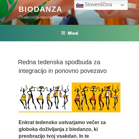
Skoči
Slovenščina
BIODANZA
na
Osebnostni razvoj človeka
vsebino
Meni
Redna tedenska spodbuda za
integracijo in ponovno povezavo
Enkrat tedensko ustvarjamo večer za
globoka doživljanja z biodanzo, ki
preobrazijo tvoj vsakdan. In te