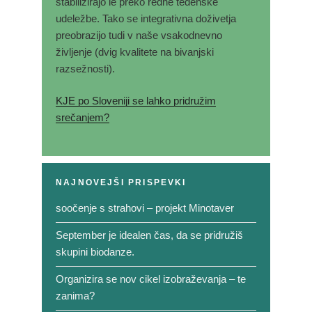
stabilizirajo le preko redne tedenske
udeležbe. Tako se integrativna doživetja
preobrazijo tudi v naše vsakodnevno
življenje (dvig kvalitete na bivanjski
razsežnosti).
KJE po Sloveniji se lahko pridružim
srečanjem?
NAJNOVEJŠI PRISPEVKI
soočenje s strahovi – projekt Minotaver
September je idealen čas, da se pridružiš
skupini biodanze.
Organizira se nov cikel izobraževanja – te
zanima?