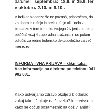
datume:
septembra: 18.9. in 25.9. ter
v oktobru: 2.10. in 9.10..
V kolikor biodanze še ne poznaš, priporočam, da
za dobro izkušnjo in preizkušnjo ali ti delo z
biodanzo v tem trenutku tvojega življenja ustreza,
obiščeš vsaj 4 zaporedna srečanja in se potem
odločiš za redno tedensko delo/udeležbo za več
mesecev.
INFORMATIVNA PRIJAVA – klikni tukaj.
Vse informacije pa direktno po telefonu 041
982 881.
Kako ustvarjamo zdravo okolje z biodanzo,
zakaj tako učinkuje na človeka? In predvsem,
kako se občuti posameznik na doživljanjih?