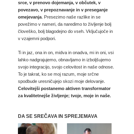
srce, v prenovo dojemanja, v občutek, v
povezavo, v prepoznavanje in v preseganje
omejevanja
. Presezimo naše razlike in se
povežimo v nameri, da naredimo to življenje bolj
človeško, bolj blagodejno do vseh. Vključujoče in
v vzajemni podpori.
Ti in jaz, ona in on, midva in onadva, mi in oni, vsi
lahko nadgrajujemo, obnavljamo in izboljšujemo
svojo integracijo, svojo celovitost in naše odnose.
To je takrat, ko se moj razum, moje srčne
spodbude uresničujejo skozi moje delovanje.
Celovitejši postanemo aktiven transformator
za kvalitetnejše življenje; tvoje, moje in naše.
DA SE SREČAVA IN SPREJEMAVA