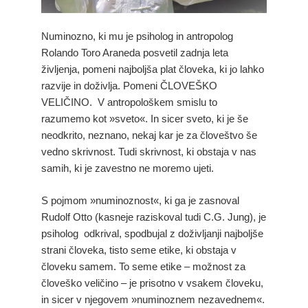
Numinozno, ki mu je psiholog in antropolog
Rolando Toro Araneda posvetil zadnja leta
življenja, pomeni najboljša plat človeka, ki jo lahko
razvije in doživlja. Pomeni ČLOVEŠKO
VELIČINO. V antropološkem smislu to
razumemo kot »sveto«. In sicer sveto, ki je še
neodkrito, neznano, nekaj kar je za človeštvo še
vedno skrivnost. Tudi skrivnost, ki obstaja v nas
samih, ki je zavestno ne moremo ujeti.
S pojmom »numinoznost«, ki ga je zasnoval
Rudolf Otto (kasneje raziskoval tudi C.G. Jung), je
psiholog odkrival, spodbujal z doživljanji najboljše
strani človeka, tisto seme etike, ki obstaja v
človeku samem. To seme etike – možnost za
človeško veličino – je prisotno v vsakem človeku,
in sicer v njegovem »numinoznem nezavednem«.