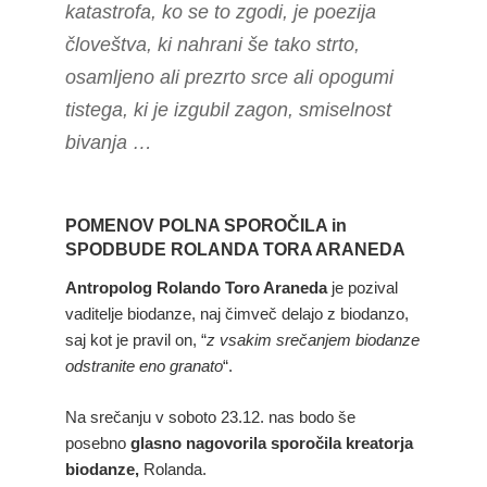
katastrofa, ko se to zgodi, je poezija
človeštva, ki nahrani še tako strto,
osamljeno ali prezrto srce ali opogumi
tistega, ki je izgubil zagon, smiselnost
bivanja …
POMENOV POLNA SPOROČILA in
SPODBUDE ROLANDA TORA ARANEDA
Antropolog Rolando Toro Araneda
je pozival
vaditelje biodanze, naj čimveč delajo z biodanzo,
saj kot je pravil on, “
z vsakim srečanjem biodanze
odstranite eno granato
“.
Na srečanju v soboto 23.12. nas bodo še
posebno
glasno nagovorila sporočila kreatorja
biodanze,
Rolanda.