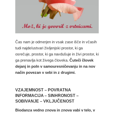
Čas nam je odmerjen in vsak zase išče in včasih
tudi najde/ustvari življenjski prostor, ki ga
osrečuje, prostor, ki ga navdušuje in živi prostor, ki
ga prenavlja kot živega človeka.
Čuteči človek
dejanj in poln v samouresničevanju in na nov
način povezan v sebi in z drugimi.
VZAJEMNOST – POVRATNA
INFORMACIJA – SINHRONOST –
SOBIVANJE – VKLJUČENOST
Biodanza vedno znova in znova vabi v telo, v