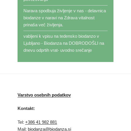
Narava spodbuja življenje v nas - delavnica
biodanze v naravi
na
Zdrava vitalnost
prinaša več življenja.
vabljeni k vpisu na tedensko biodanzo v
Ljubljano - Biodanza
na
DOBRODOŠLI na
dnevu odprtih vrat- uvodno srečanje
Varstvo osebnih podatkov
Kontakt:
Tel:
+386 41 982 881
Mail:
biodanza@biodanza.si