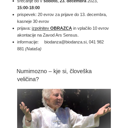
srečanje bo v
soboto, 23. decembra
2023,
15:00-18:00
prispevek: 20 evrov za prijave do 13. decembra,
kasneje 30 evrov
prijava:
izpolnitev
OBRAZCA
in vplačilo 10 evrov
akontacije na Zavod Ars Sensus.
informacije: biodanza@biodanza.si, 041 982
881
(Nataša)
Numimozno – kje si, človeška
veličina?