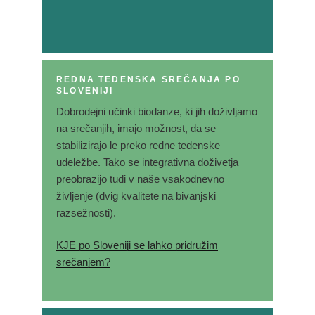
REDNA TEDENSKA SREČANJA PO
SLOVENIJI
Dobrodejni učinki biodanze, ki jih doživljamo
na srečanjih, imajo možnost, da se
stabilizirajo le preko redne tedenske
udeležbe. Tako se integrativna doživetja
preobrazijo tudi v naše vsakodnevno
življenje (dvig kvalitete na bivanjski
razsežnosti).
KJE po Sloveniji se lahko pridružim
srečanjem?