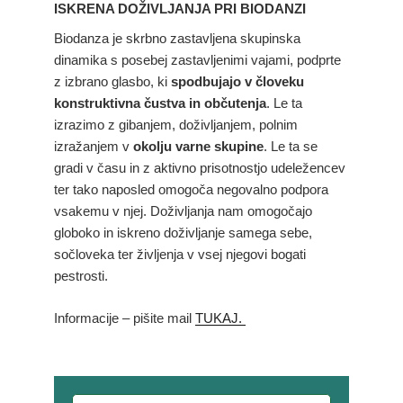
ISKRENA DOŽIVLJANJA PRI BIODANZI
Biodanza je skrbno zastavljena skupinska
dinamika s posebej zastavljenimi vajami, podprte
z izbrano glasbo, ki
spodbujajo v človeku
konstruktivna čustva in občutenja
. Le ta
izrazimo z gibanjem, doživljanjem, polnim
izražanjem v
okolju varne skupine
. Le ta se
gradi v času in z aktivno prisotnostjo udeležencev
ter tako naposled omogoča negovalno podpora
vsakemu v njej. Doživljanja nam omogočajo
globoko in iskreno doživljanje samega sebe,
sočloveka ter življenja v vsej njegovi bogati
pestrosti.
Informacije – pišite mail
TUKAJ.