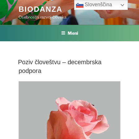
Skoči
Slovenščina
BIODANZA
na
Osebnostni razvoj človeka
vsebino
Meni
Poziv človeštvu – decembrska
podpora