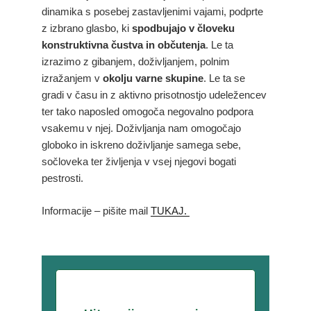
dinamika s posebej zastavljenimi vajami, podprte
z izbrano glasbo, ki
spodbujajo v človeku
konstruktivna čustva in občutenja
. Le ta
izrazimo z gibanjem, doživljanjem, polnim
izražanjem v
okolju varne skupine
. Le ta se
gradi v času in z aktivno prisotnostjo udeležencev
ter tako naposled omogoča negovalno podpora
vsakemu v njej. Doživljanja nam omogočajo
globoko in iskreno doživljanje samega sebe,
sočloveka ter življenja v vsej njegovi bogati
pestrosti.
Informacije – pišite mail
TUKAJ.