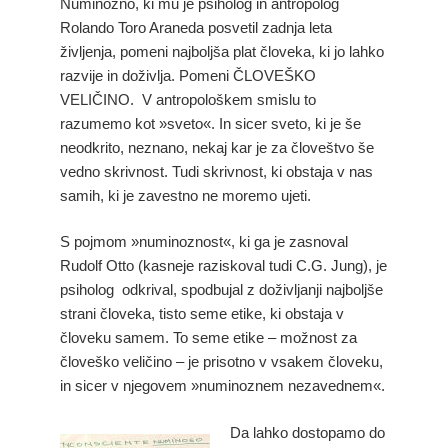
Numinozno, ki mu je psiholog in antropolog
Rolando Toro Araneda posvetil zadnja leta
življenja, pomeni najboljša plat človeka, ki jo lahko
razvije in doživlja. Pomeni ČLOVEŠKO
VELIČINO. V antropološkem smislu to
razumemo kot »sveto«. In sicer sveto, ki je še
neodkrito, neznano, nekaj kar je za človeštvo še
vedno skrivnost. Tudi skrivnost, ki obstaja v nas
samih, ki je zavestno ne moremo ujeti.
S pojmom »numinoznost«, ki ga je zasnoval
Rudolf Otto (kasneje raziskoval tudi C.G. Jung), je
psiholog odkrival, spodbujal z doživljanji najboljše
strani človeka, tisto seme etike, ki obstaja v
človeku samem. To seme etike – možnost za
človeško veličino – je prisotno v vsakem človeku,
in sicer v njegovem »numinoznem nezavednem«.
Da lahko dostopamo do