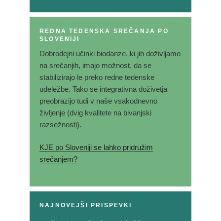
REDNA TEDENSKA SREČANJA PO
SLOVENIJI
Dobrodejni učinki biodanze, ki jih doživljamo
na srečanjih, imajo možnost, da se
stabilizirajo le preko redne tedenske
udeležbe. Tako se integrativna doživetja
preobrazijo tudi v naše vsakodnevno
življenje (dvig kvalitete na bivanjski
razsežnosti).
KJE po Sloveniji se lahko pridružim
srečanjem?
NAJNOVEJŠI PRISPEVKI