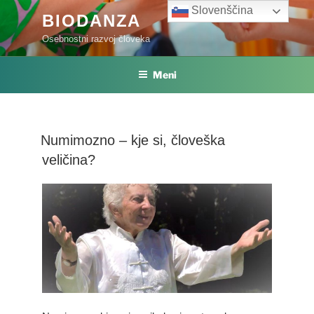
Skoči
Slovenščina
BIODANZA
na
Osebnostni razvoj človeka
vsebino
Meni
Numimozno – kje si, človeška
veličina?