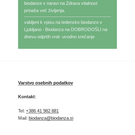
biodanze v naravi
na
Zdrava vitalnost
prinaša več življenja.
vabljeni k vpisu na tedensko biodanzo v
Ljubljano - Biodanza
na
DOBRODOŠLI na
dnevu odprtih vrat- uvodno srečanje
Varstvo osebnih podatkov
Kontakt:
Tel:
+386 41 982 881
Mail:
biodanza@biodanza.si