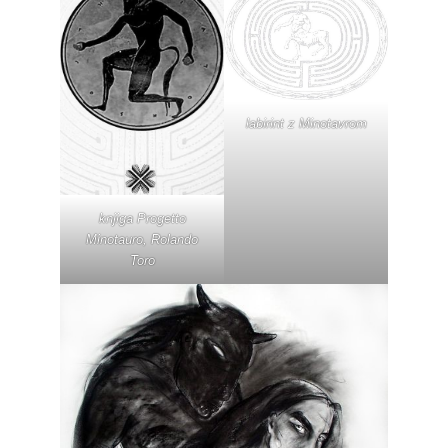
labirint z Minotavrom
knjiga Progetto
Minotauro, Rolando
Toro