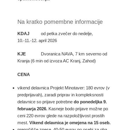
Na kratko pomembne informacije
KDAJ
od petka zvečer do nedelje,
10.-11.-12. april 2026
KJE
Dvoranica NAVA, 7 km severno od
Kranja (6 min od izvoza AC Kranj, Zahod)
CENA
vikend delavnica Projekt Minotaver: 180 evrov (v
predprijavah), zaradi priprav in kompleksnosti
delavnice so prijave potrebne
do ponedeljka 9.
februarja 2026.
Kasneje bodo prijave možne po
ceni 220 evrov glede na razpoložljivost prostih
mest.
Vikend delavnica je omejena na 15 oseb.
prenočišče znese 40-50 evrov po osebi za oba