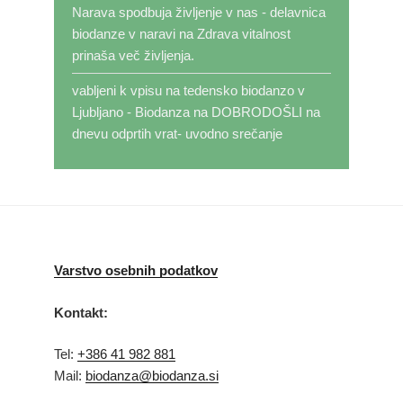
Narava spodbuja življenje v nas - delavnica
biodanze v naravi
na
Zdrava vitalnost
prinaša več življenja.
vabljeni k vpisu na tedensko biodanzo v
Ljubljano - Biodanza
na
DOBRODOŠLI na
dnevu odprtih vrat- uvodno srečanje
Varstvo osebnih podatkov
Kontakt:
Tel:
+386 41 982 881
Mail:
biodanza@biodanza.si