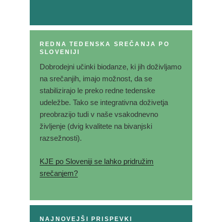
REDNA TEDENSKA SREČANJA PO
SLOVENIJI
Dobrodejni učinki biodanze, ki jih doživljamo
na srečanjih, imajo možnost, da se
stabilizirajo le preko redne tedenske
udeležbe. Tako se integrativna doživetja
preobrazijo tudi v naše vsakodnevno
življenje (dvig kvalitete na bivanjski
razsežnosti).
KJE po Sloveniji se lahko pridružim
srečanjem?
NAJNOVEJŠI PRISPEVKI