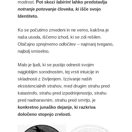
modrost.
Pot skozi
labirint
lahko predstavlja
notranje potovanje človeka, ki
išče svojo
Identiteto.
Ko se počutimo zmedeni in ne vemo, kakšna je
naša usoda, iščemo izhod, ki se zdi rešilen.
Običajno
sprejmemo odločitev –
najmanj tvegano,
najbolj smiselno.
Malo je ljudi, ki se pustijo odnesti svojim
najglobljim sorodnostim, tej vrsti intuicije in
skladnosti z življenjem. Izzivanje naših
eksistencialnih strahov, med drugim strahu pred
katastrofo, strahu pred izpodrinjenostjo, strahu
pred nadnaravnim, strahu pred smrtjo, je
konkretno junaško dejanje, ki razkriva
določeno stopnjo zrelosti.