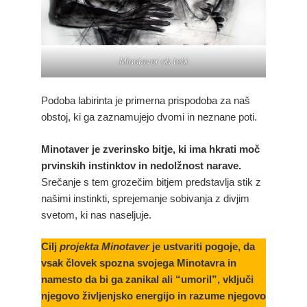
Minotaver ob tebi
Podoba labirinta je primerna prispodoba za naš
obstoj, ki ga zaznamujejo dvomi in neznane poti.
Minotaver je zverinsko bitje, ki ima hkrati moč
prvinskih instinktov in nedolžnost narave.
Srečanje s tem grozečim bitjem predstavlja stik z
našimi instinkti, sprejemanje sobivanja z divjim
svetom, ki nas naseljuje.
Cilj
projekta Minotaver
je ustvariti pogoje, da
vsak človek spozna svojega Minotavra in
namesto da bi ga zanikal ali “umoril”, vključi
njegovo življenjsko energijo in razume njegovo