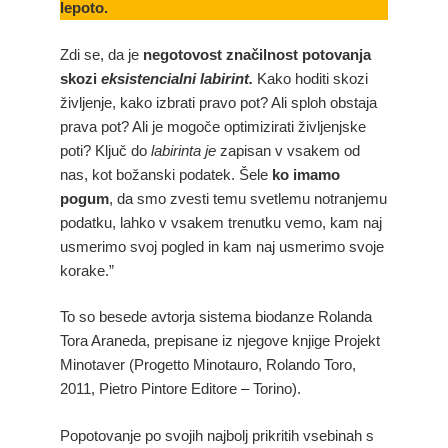
lepoto.
Zdi se, da je
negotovost značilnost potovanja
skozi
eksistencialni labirint.
Kako hoditi skozi
življenje, kako izbrati pravo pot? Ali sploh obstaja
prava pot? Ali je mogoče optimizirati življenjske
poti? Ključ do
labirinta je
zapisan v vsakem od
nas, kot božanski podatek. Šele
ko imamo
pogum
, da smo zvesti temu svetlemu notranjemu
podatku, lahko v vsakem trenutku vemo, kam naj
usmerimo svoj pogled in kam naj usmerimo svoje
korake.”
To so besede avtorja sistema biodanze Rolanda
Tora Araneda, prepisane iz njegove knjige Projekt
Minotaver (Progetto Minotauro, Rolando Toro,
2011, Pietro Pintore Editore – Torino).
Popotovanje po svojih najbolj prikritih vsebinah s