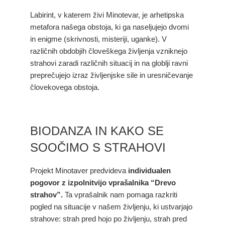
Labirint, v katerem živi Minotevar, je arhetipska
metafora našega obstoja, ki ga naseljujejo dvomi
in enigme (skrivnosti, misteriji, uganke). V
različnih obdobjih človeškega življenja vzniknejo
strahovi zaradi različnih situacij in na globlji ravni
preprečujejo izraz življenjske sile in uresničevanje
človekovega obstoja.
BIODANZA IN KAKO SE
SOOČIMO S STRAHOVI
Projekt Minotaver predvideva
individualen
pogovor z izpolnitvijo vprašalnika “Drevo
strahov”.
Ta vprašalnik nam pomaga razkriti
pogled na situacije v našem življenju, ki ustvarjajo
strahove: strah pred hojo po življenju, strah pred