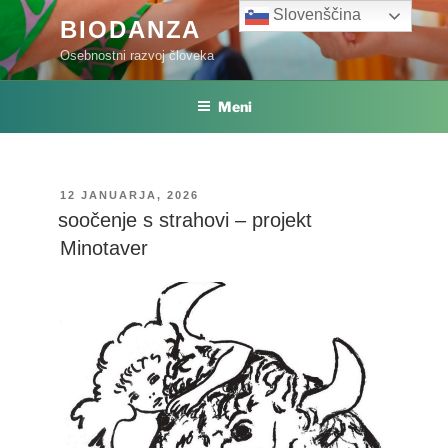
Skoči
Slovenščina
BIODANZA
na
Osebnostni razvoj človeka
vsebino
Meni
OBJAVLJENO
12 JANUARJA, 2026
DNE
soočenje s strahovi – projekt
Minotaver