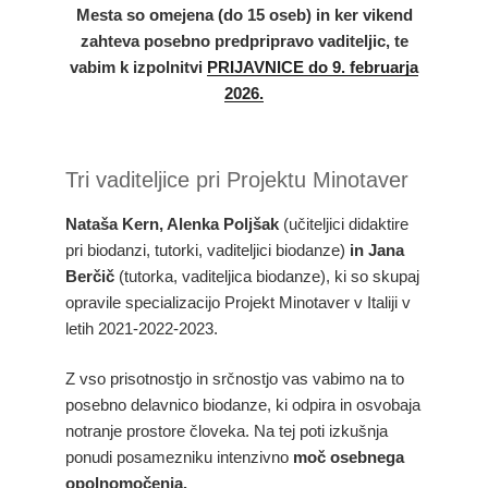
Mesta so omejena (do 15 oseb) in ker
vikend
zahteva posebno predpripravo vaditeljic, te
vabim k izpolnitvi
PRIJAVNICE do 9. februarja
2026.
Tri vaditeljice pri Projektu Minotaver
Nataša Kern, Alenka Poljšak
(učiteljici didaktire
pri biodanzi, tutorki, vaditeljici biodanze)
in Jana
Berčič
(tutorka, vaditeljica biodanze), ki so skupaj
opravile specializacijo Projekt Minotaver v Italiji v
letih 2021-2022-2023.
Z vso prisotnostjo in srčnostjo vas vabimo na to
posebno delavnico biodanze, ki odpira in osvobaja
notranje prostore človeka. Na tej poti izkušnja
ponudi posamezniku intenzivno
moč osebnega
opolnomočenja.