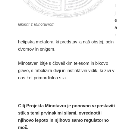
t
j
e
labirint z Minotavrom
a
r
hetipska metafora, ki predstavlja naš obstoj, poln
dvomov in enigem.
Minotaver, bitje s človeškim telesom in bikovo
glavo, simbolizira divji in instinktivni vidik, ki živi v
nas kot primordialna sila.
Cilj Projekta Minotavra je ponovno vzpostaviti
stik s temi prvinskimi silami, ovrednotiti
njihovo lepoto in njihovo samo regulatorno
moč.