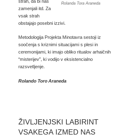
strah, da bi nas
Rolanda Tora Araneda
zamenjali itd. Za
vsak strah
obstajajo posebni izzivi.
Metodologija Projekta Minotavra sestoji iz
soočenja s kriznimi situacijami s plesi in
ceremonijami, ki imajo obliko ritualov arhaičnih
“misterijev”, ki vodijo v eksistencialno
razsvetljenje.
Rolando Toro Araneda
ŽIVLJENJSKI LABIRINT
VSAKEGA IZMED NAS