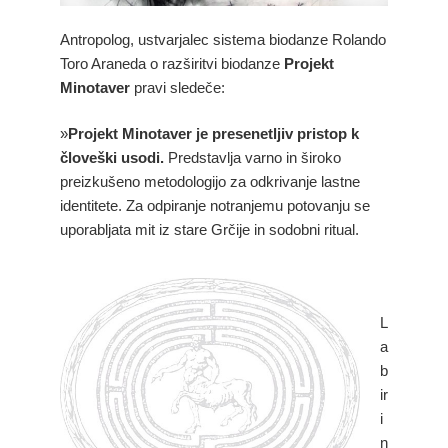
Antropolog, ustvarjalec sistema biodanze Rolando
Toro Araneda o razširitvi biodanze
Projekt
Minotaver
pravi sledeče:
»
Projekt Minotaver je presenetljiv pristop k
človeški usodi
.
Predstavlja varno in široko
preizkušeno metodologijo za odkrivanje lastne
identitete. Za odpiranje notranjemu potovanju se
uporabljata mit iz stare Grčije in sodobni ritual.
L
a
b
ir
i
n