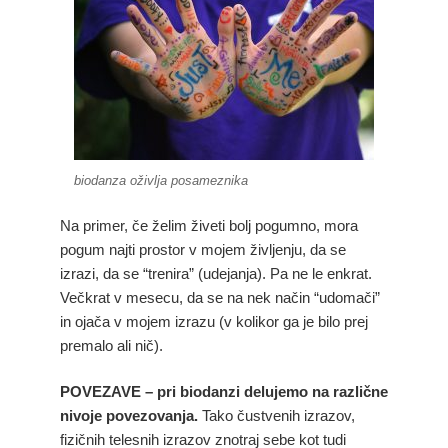
biodanza oživlja posameznika
Na primer, če želim živeti bolj pogumno, mora
pogum najti prostor v mojem življenju, da se
izrazi, da se “trenira” (udejanja). Pa ne le enkrat.
Večkrat v mesecu, da se na nek način “udomači”
in ojača v mojem izrazu (v kolikor ga je bilo prej
premalo ali nič).
POVEZAVE – pri biodanzi delujemo na različne
nivoje povezovanja.
Tako čustvenih izrazov,
fizičnih telesnih izrazov znotraj sebe kot tudi