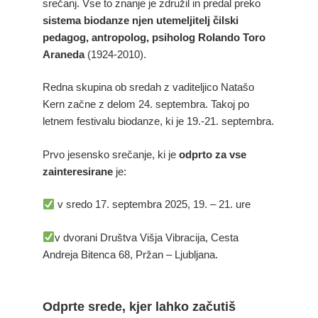
srečanj. Vse to znanje je združil in predal preko
sistema biodanze njen utemeljitelj čilski
pedagog, antropolog, psiholog Rolando Toro
Araneda
(1924-2010).
Redna skupina ob sredah z vaditeljico Natašo
Kern začne z delom 24. septembra. Takoj po
letnem festivalu biodanze, ki je 19.-21. septembra.
Prvo jesensko srečanje, ki je
odprto za vse
zainteresirane
je:
v sredo 17. septembra 2025, 19. – 21. ure
v dvorani Društva Višja Vibracija, Cesta
Andreja Bitenca 68, Pržan – Ljubljana.
Odprte srede, kjer lahko začutiš