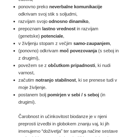
ponovno preko
neverbalne komunikacije
odkrivam svoj stik s soljudmi,
razvijam svojo
odnosno dinamiko
,
prepoznam
lastno
vrednost
in razvijam
(genetske)
potenciale
,
v življenju stopam z večjim
samo-zaupanjem
,
(ponovno) odkrivam
moč povezovanja
(s seboj in
z drugimi),
povežem se z
občutkom pripadnosti
, ki nudi
varnost,
začutim
notranjo stabilnost
, ki se prenese tudi v
moje življenje.
postanem bolj
pomirjen v sebi / s seboj
(in
drugimi).
Čarobnost in učinkovitost biodanze je v njeni
preprosti izvedbi in globokem znanju vaj, ki jih
imenujemo “doživetja” ter samega načine sestave