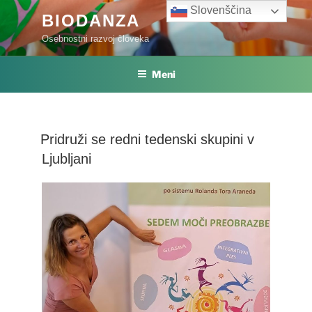
Skoči
Slovenščina
BIODANZA
na
Osebnostni razvoj človeka
vsebino
Meni
Pridruži se redni tedenski skupini v
Ljubljani