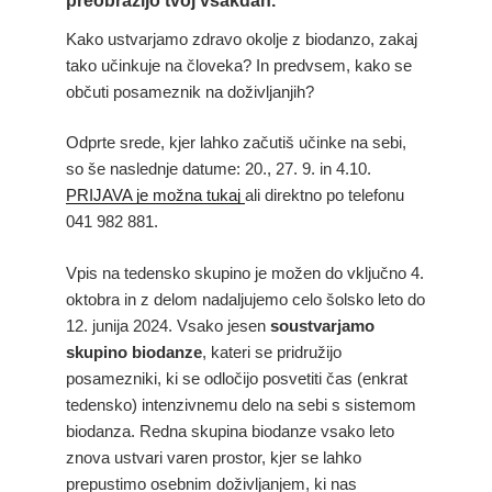
preobrazijo tvoj vsakdan.
Kako ustvarjamo zdravo okolje z biodanzo, zakaj
tako učinkuje na človeka? In predvsem, kako se
občuti posameznik na doživljanjih?
Odprte srede, kjer lahko začutiš učinke na sebi,
so še naslednje datume: 20., 27. 9. in 4.10.
PRIJAVA je možna tukaj
ali direktno po telefonu
041 982 881.
Vpis na tedensko skupino je možen do vključno 4.
oktobra in z delom nadaljujemo celo šolsko leto do
12. junija 2024. Vsako jesen
soustvarjamo
skupino biodanze
, kateri se pridružijo
posamezniki, ki se odločijo posvetiti čas (enkrat
tedensko) intenzivnemu delo na sebi s sistemom
biodanza. Redna skupina biodanze vsako leto
znova ustvari varen prostor, kjer se lahko
prepustimo osebnim doživljanjem, ki nas