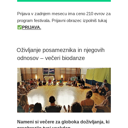
Prijava v zadnjem mesecu ima ceno 210 evrov za
program festivala. Prijavni obrazec izpolniš tukaj
PRIJAVA.
Oživljanje posameznika in njegovih
odnosov – večeri biodanze
Nameni si večere za globoka doživljanja, ki