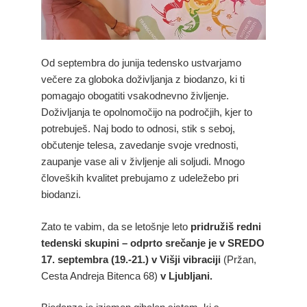
Od septembra do junija tedensko ustvarjamo
večere za globoka doživljanja z biodanzo, ki ti
pomagajo obogatiti vsakodnevno življenje.
Doživljanja te opolnomočijo na področjih, kjer to
potrebuješ. Naj bodo to odnosi, stik s seboj,
občutenje telesa, zavedanje svoje vrednosti,
zaupanje vase ali v življenje ali soljudi. Mnogo
človeških kvalitet prebujamo z udeležebo pri
biodanzi.
Zato te vabim, da se letošnje leto
pridružiš redni
tedenski skupini – odprto srečanje je v SREDO
17. septembra (19.-21.) v Višji vibraciji
(Pržan,
Cesta Andreja Bitenca 68)
v Ljubljani.