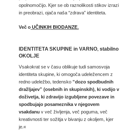
opolnomočijo. Kjer se ob raznolikosti stikov izrazi
in preobrazi, ojača naša “zdrava” identiteta.
Več o
UČINKIH BIODANZE.
IDENTITETA SKUPINE in VARNO, stabilno
OKOLJE
Vsakokrat se v času oblikuje tudi samosvoja
identiteta skupine, ki omogoča udeležencem z
redno udeležbo, tedensko
“dozo spodbudnih
dražljajev” (osebnih in skupinskih), ki vodijo v
doživetja, ki zdravijo izgubljene povezave in
spodbujajo posameznika v njegovem
vsakdanu
v več življenja, več poguma, več
kreativnosti ter sožitja v bivanju z okoljem, kjer
je.«