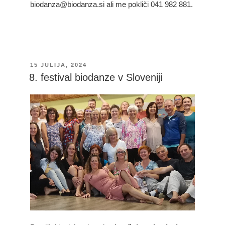
biodanza@biodanza.si ali me pokliči 041 982 881.
OBJAVLJENO
15 JULIJA, 2024
DNE
8. festival biodanze v Sloveniji