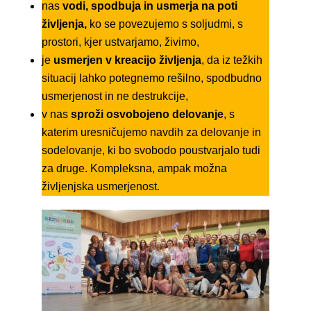
nas
vodi, spodbuja in usmerja na poti
življenja,
ko se povezujemo s soljudmi, s
prostori, kjer ustvarjamo, živimo,
je
usmerjen v kreacijo življenja
, da iz težkih
situacij lahko potegnemo rešilno, spodbudno
usmerjenost in ne destrukcije,
v nas
sproži osvobojeno delovanje
, s
katerim uresničujemo navdih za delovanje in
sodelovanje, ki bo svobodo poustvarjalo tudi
za druge. Kompleksna, ampak možna
življenjska usmerjenost.