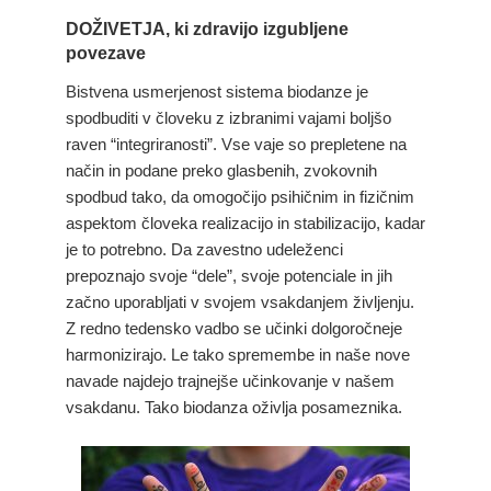
DOŽIVETJA, ki zdravijo izgubljene
povezave
Bistvena usmerjenost sistema biodanze je
spodbuditi v človeku z izbranimi vajami boljšo
raven “integriranosti”. Vse vaje so prepletene na
način in podane preko glasbenih, zvokovnih
spodbud tako, da omogočijo psihičnim in fizičnim
aspektom človeka realizacijo in stabilizacijo, kadar
je to potrebno. Da zavestno udeleženci
prepoznajo svoje “dele”, svoje potenciale in jih
začno uporabljati v svojem vsakdanjem življenju.
Z redno tedensko vadbo se učinki dolgoročneje
harmonizirajo. Le tako spremembe in naše nove
navade najdejo trajnejše učinkovanje v našem
vsakdanu. Tako biodanza oživlja posameznika.