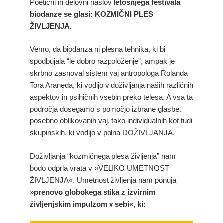
Poetični in delovni naslov
letošnjega festivala
biodanze se glasi: KOZMIČNI PLES
ŽIVLJENJA.
Vemo, da biodanza ni plesna tehnika, ki bi
spodbujala “le dobro razpoloženje”, ampak je
skrbno zasnoval sistem vaj antropologa Rolanda
Tora Araneda, ki vodijo v doživljanja naših različnih
aspektov in psihičnih vsebin preko telesa. A vsa ta
področja dosegamo s pomočjo izbrane glasbe,
posebno oblikovanih vaj, tako individualnih kot tudi
skupinskih, ki vodijo v polna DOŽIVLJANJA.
Doživljanja “kozmičnega plesa življenja” nam
bodo odprla vrata v »VELIKO UMETNOST
ŽIVLJENJA«. Umetnost življenja nam ponuja
»
prenovo globokega stika z izvirnim
življenjskim impulzom v sebi«, ki: