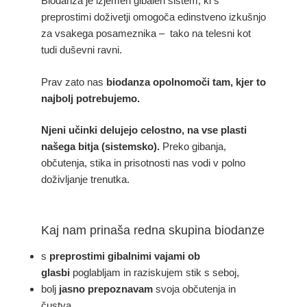
Biodanza je izjemen gibalen sistem, ki s
preprostimi doživetji omogoča edinstveno izkušnjo
za vsakega posameznika – tako na telesni kot
tudi duševni ravni.
Prav zato nas
biodanza opolnomoči tam, kjer to
najbolj potrebujemo.
Njeni učinki delujejo celostno, na vse plasti
našega bitja (sistemsko).
Preko gibanja,
občutenja, stika in prisotnosti nas vodi v polno
doživljanje trenutka.
Kaj nam prinaša redna skupina biodanze
s
preprostimi gibalnimi vajami ob
glasbi
poglabljam in raziskujem stik s seboj,
bolj
jasno prepoznavam
svoja občutenja in
čustva,