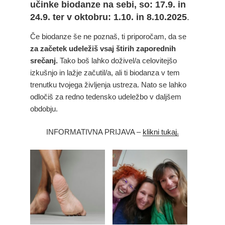
učinke biodanze na sebi, so: 17.9. in
24.9. ter v oktobru: 1.10. in 8.10.2025
.
Če biodanze še ne poznaš, ti priporočam, da se
za začetek udeležiš vsaj štirih zaporednih
srečanj.
Tako boš lahko doživel/a celovitejšo
izkušnjo in lažje začutil/a, ali ti biodanza v tem
trenutku tvojega življenja ustreza. Nato se lahko
odločiš za redno tedensko udeležbo v daljšem
obdobju.
INFORMATIVNA PRIJAVA –
klikni tukaj.