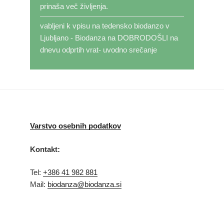
prinaša več življenja.
vabljeni k vpisu na tedensko biodanzo v
Ljubljano - Biodanza
na
DOBRODOŠLI na
dnevu odprtih vrat- uvodno srečanje
Varstvo osebnih podatkov
Kontakt:
Tel:
+386 41 982 881
Mail:
biodanza@biodanza.si