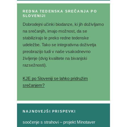
REDNA TEDENSKA SREČANJA PO
SLOVENIJI
Dobrodejni učinki biodanze, ki jih doživljamo
na srečanjih, imajo možnost, da se
stabilizirajo le preko redne tedenske
udeležbe. Tako se integrativna doživetja
preobrazijo tudi v naše vsakodnevno
življenje (dvig kvalitete na bivanjski
razsežnosti).
KJE po Sloveniji se lahko pridružim
srečanjem?
NAJNOVEJŠI PRISPEVKI
soočenje s strahovi – projekt Minotaver