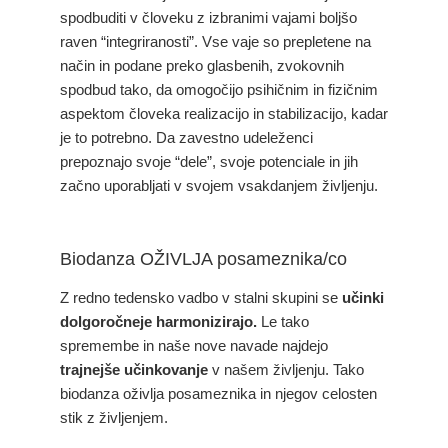
spodbuditi v človeku z izbranimi vajami boljšo
raven “integriranosti”. Vse vaje so prepletene na
način in podane preko glasbenih, zvokovnih
spodbud tako, da omogočijo psihičnim in fizičnim
aspektom človeka realizacijo in stabilizacijo, kadar
je to potrebno. Da zavestno udeleženci
prepoznajo svoje “dele”, svoje potenciale in jih
začno uporabljati v svojem vsakdanjem življenju.
Biodanza OŽIVLJA posameznika/co
Z redno tedensko vadbo v stalni skupini se
učinki
dolgoročneje harmonizirajo.
Le tako
spremembe in naše nove navade najdejo
trajnejše učinkovanje
v našem življenju. Tako
biodanza oživlja posameznika in njegov celosten
stik z življenjem.