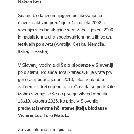
Nataša Kern
Sistem biodanze in njegovo učinkovanje na
človeka aktivno preučujem že od leta 2002, z
vodenjem redne skupine sem začela jeseni 2006
in nadaljujem tudi s sodelovalnjem na tujih šolah,
festivalih po svetu (Avstrija, Ćeška, Nemčija,
Italija, Hrvaška).
V Sloveniji vodim tudi
Šolo biodanze v Sloveniji
po sistemu Rolanda Tora Araneda, ki je vrata prvi
generaciji odprla jeseni 2010, letos v oktobru
začnemo s tretjo generacijo. Čas, da se pridružite
izobraževanje, je še do prvega vikend modula –
18./19. oktobra 2025, ko pride v Slovenijo
predavat
izvrstna hči utemeljitelja biodanze
Viviana Luz Toro Matuk..
Za več informacij mi piši na