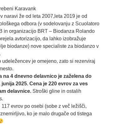
 grebeni Karavank
v naravi že od leta 2007,
leta 2019 je od
loškega odbora (v sodelovanju z Scuolatoro
B in organizacijo BRT – Biodanza Rolando
prejela avtorizacijo, da lahko izobražuje
elje biodanze) nove specialiste za biodanzo v
.
o udeležencev je omejeno, zato si rezerviraj
mesto.
va na 4 dnevno delavnico je zaželena do
junija 2025. Cena je 220 evrov za ves
am delavnice.
Stroški gline in ostalih
s.
 117 evrov po osebi (sobe z več ležišči,
vznemirljivo, ko je malo drugače od tistega