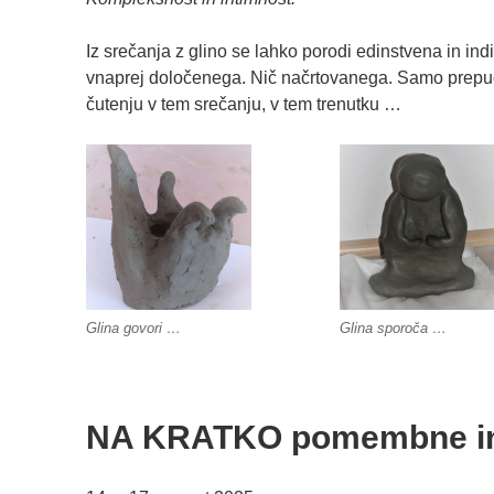
Iz srečanja z glino se lahko porodi edinstvena in ind
vnaprej določenega. Nič načrtovanega. Samo prepu
čutenju v tem srečanju, v tem trenutku …
Glina govori …
Glina sporoča …
NA KRATKO pomembne info