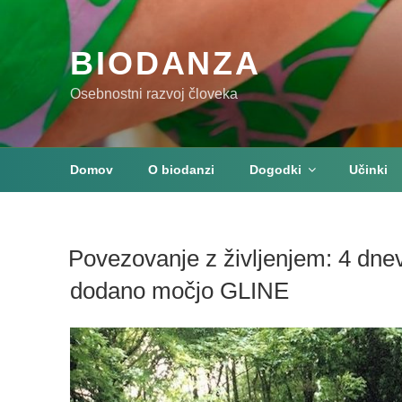
Skoči
na
vsebino
BIODANZA
Osebnostni razvoj človeka
Domov
O biodanzi
Dogodki
Učinki
Povezovanje z življenjem: 4 dne
dodano močjo GLINE