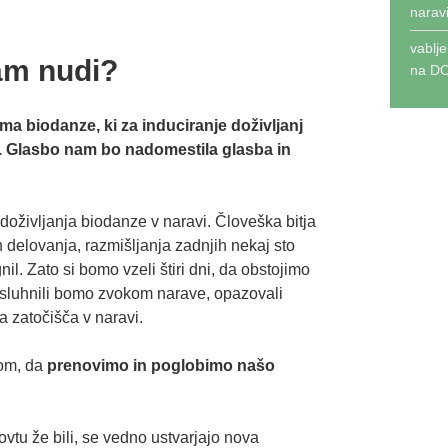
narav
vablj
am nudi?
na
DO
ma biodanze, ki za induciranje doživljanj
. Glasbo nam bo nadomestila glasba in
 doživljanja biodanze v naravi. Človeška bitja
 delovanja, razmišljanja zadnjih nekaj sto
il. Zato si bomo vzeli štiri dni, da obstojimo
isluhnili bomo zvokom narave, opazovali
a zatočišča v naravi.
nom, da
prenovimo in poglobimo našo
vtu že bili, se vedno ustvarjajo nova