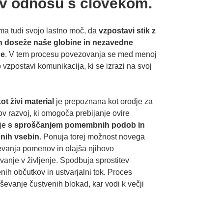
 v odnosu s človekom.
ma tudi svojo lastno moč, da
vzpostavi stik z
n doseže naše globine in nezavedne
ne
. V tem procesu povezovanja se med menoj
o vzpostavi komunikacija, ki se izrazi na svoj
ot živi material
je prepoznana kot orodje za
v razvoj, ki omogoča prebijanje ovire
ije
s sproščanjem pomembnih podob in
nih vsebin
. Ponuja torej možnost novega
vanja pomenov in olajša njihovo
vanje v življenje. Spodbuja sprostitev
nih občutkov in ustvarjalni tok. Proces
eševanje čustvenih blokad, kar vodi k večji