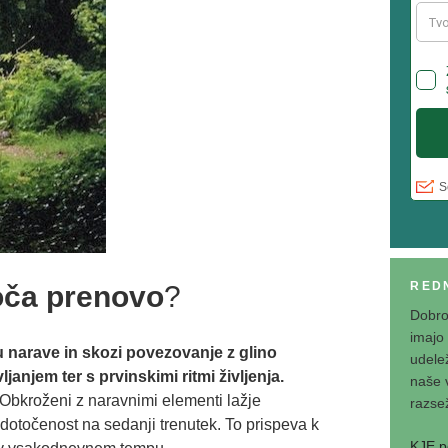
RED
oča prenovo
?
Dobrod
imajo
 narave in skozi povezovanje z glino
udelež
janjem ter s prvinskimi ritmi življenja.
naše v
 Obkroženi z naravnimi elementi lažje
razsež
dotočenost na sedanji trenutek. To prispeva k
KJE p