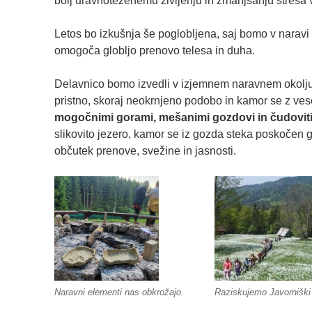
bolj uravnoteženemu življenju in zmanjšanju stres
Letos bo izkušnja še poglobljena, saj bomo v naravi
omogoča globljo prenovo telesa in duha.
Delavnico bomo izvedli v izjemnem naravnem okolju
pristno, skoraj neokrnjeno podobo in kamor se z ves
mogočnimi gorami, mešanimi gozdovi in čudoviti
slikovito jezero, kamor se iz gozda steka poskočen g
občutek prenove, svežine in jasnosti.
Naravni elementi nas obkrožajo.
Raziskujemo Javorniški