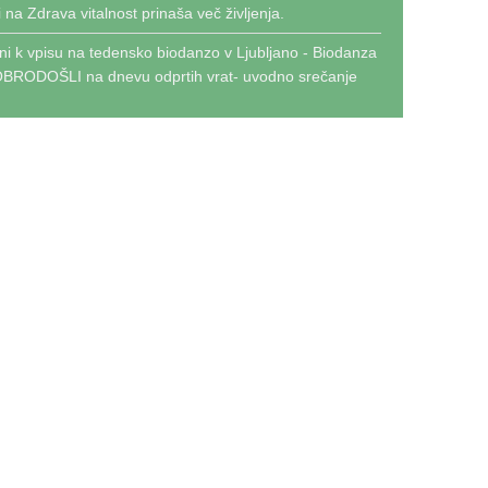
i
na
Zdrava vitalnost prinaša več življenja.
eni k vpisu na tedensko biodanzo v Ljubljano - Biodanza
BRODOŠLI na dnevu odprtih vrat- uvodno srečanje