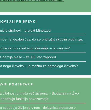
OVEJŠI PRISPEVKI
nje s strahovi – projekt Minotaver
mber je idealen čas, da se pridružiš skupini biodanze.
izira se nov cikel izobraževanja – te zanima?
kt Zemlja pleše – že 10. leto zapored
na nega človeka – je možna za odraslega človeka?
AVNI KOMENTARJI
 vitalnost prinaša več življenja. - Biodanza
na
Živo
e spodbuja funkcijo povezovanja
a spodbuja življenje v nas - delavnica biodanze v