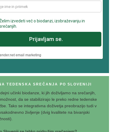
NA TEDENSKA SREČANJA PO SLOVENIJI
ejni učinki biodanze, ki jih doživljamo na srečanjih,
 možnost, da se stabilizirajo le preko redne tedenske
be. Tako se integrativna doživetja preobrazijo tudi v
sakodnevno življenje (dvig kvalitete na bivanjski
nosti).
o Sloveniji se lahko pridružim srečanjem?