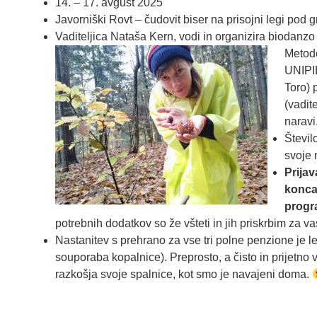
14. – 17. avgust 2025
Javorniški Rovt – čudovit biser na prisojni legi pod
Vaditeljica Nataša Kern, vodi in organizira biodanzo 
Metodo
UNIPI
Toro) 
(vadit
naravi
Števil
svoje 
Prija
konca 
progr
potrebnih dodatkov so že všteti in jih priskrbim za va
Nastanitev s prehrano za vse tri polne penzione je le
souporaba kopalnice). Preprosto, a čisto in prijetno 
razkošja svoje spalnice, kot smo je navajeni doma.