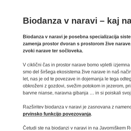
Biodanza v naravi – kaj n
Biodanza v naravi je posebna specializacija siste
zamenja prostor dvoran s prostorom žive narave
zvoki narave ter sočloveka.
V ciklični čas in prostor narave bomo vpletli izjemna
smo del širšega ekosistema žive narave in naš način
let, nas je od te povezave in dojemanja le tega odtegn
obkroženi z gozdovi, svežim potokom in jezerom, pr
barvne nianse, naravna gibanja … in si poiskali svoj
Razširitev biodanza v naravi je zasnovana z name
prvinsko funkcijo povezovanja
.
Četudi ste na biodanzi v naravi in na Javorniškem Ro