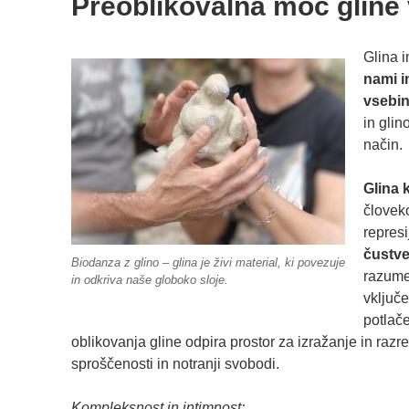
Preoblikovalna moč gline
Glina i
nami i
vsebi
in glin
način.
Glina k
človeko
repres
čustve
Biodanza z glino – glina je živi material, ki povezuje
razume
in odkriva naše globoko sloje.
vključe
potlače
oblikovanja gline odpira prostor za izražanje in razr
sproščenosti in notranji svobodi.
Kompleksnost in intimnost: