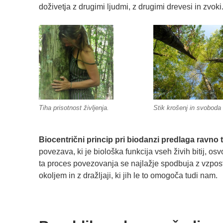
doživetja z drugimi ljudmi, z drugimi drevesi in zvoki
Tiha prisotnost življenja.
Stik krošenj in svoboda 
Biocentrični princip pri biodanzi predlaga ravno
povezava, ki je biološka funkcija vseh živih bitij, os
ta proces povezovanja se najlažje spodbuja z vzpost
okoljem in z dražljaji, ki jih le to omogoča tudi nam.