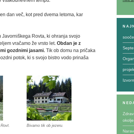
a v vsakodnevnem tempu.
 en dan več, kot pred dvema letoma, kar
NAJN
 Javorniškega Rovta, ki ohranja svojo
sooče
eljem vračamo že vrsto let.
Obdan je z
Septe
mi gozdnimi jasami.
Tik ob domu na pričaka
ozdni potok, ki s svojo bistro vodo prinaša
Organ
proje
Izvor
NED
Zdrava
okolj
 Rovt.
Bivamo tik ob jezeru.
Narav