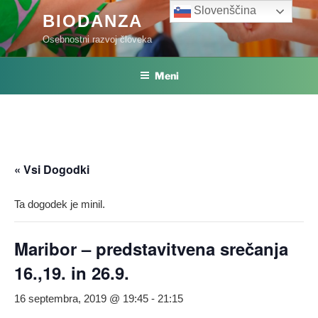
Skoči
Slovenščina
BIODANZA
na
Osebnostni razvoj človeka
vsebino
Meni
« Vsi Dogodki
Ta dogodek je minil.
Maribor – predstavitvena srečanja
16.,19. in 26.9.
16 septembra, 2019 @ 19:45
-
21:15