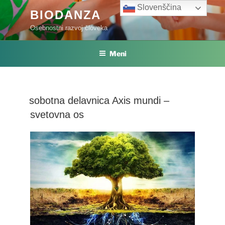
Skoči
Slovenščina
BIODANZA
na
Osebnostni razvoj človeka
vsebino
Meni
sobotna delavnica Axis mundi –
svetovna os