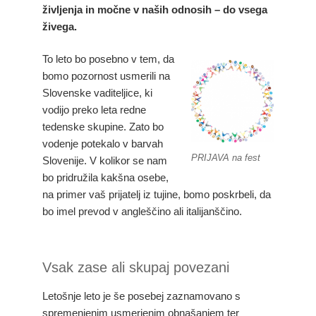
življenja in močne v naših odnosih – do vsega
živega.
To leto bo posebno v tem, da
bomo pozornost usmerili na
Slovenske vaditeljice, ki
vodijo preko leta redne
tedenske skupine. Zato bo
vodenje potekalo v barvah
PRIJAVA na fest
Slovenije. V kolikor se nam
bo pridružila kakšna osebe,
na primer vaš prijatelj iz tujine, bomo poskrbeli, da
bo imel prevod v angleščino ali italijanščino.
Vsak zase ali skupaj povezani
Letošnje leto je še posebej zaznamovano s
spremenjenim usmerjenim obnašanjem ter