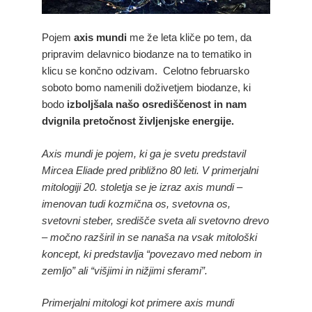
Pojem
axis mundi
me že leta kliče po tem, da
pripravim delavnico biodanze na to tematiko in
klicu se končno odzivam. Celotno februarsko
soboto bomo namenili doživetjem biodanze, ki
bodo
izboljšala našo osrediščenost in nam
dvignila pretočnost življenjske energije.
Axis mundi je pojem, ki ga je svetu predstavil
Mircea Eliade pred približno 80 leti. V primerjalni
mitologiji 20. stoletja se je izraz axis mundi –
imenovan tudi kozmična os, svetovna os,
svetovni steber, središče sveta ali svetovno drevo
– močno razširil in se nanaša na vsak mitološki
koncept, ki predstavlja “povezavo med nebom in
zemljo” ali “višjimi in nižjimi sferami”.
Primerjalni mitologi kot primere axis mundi