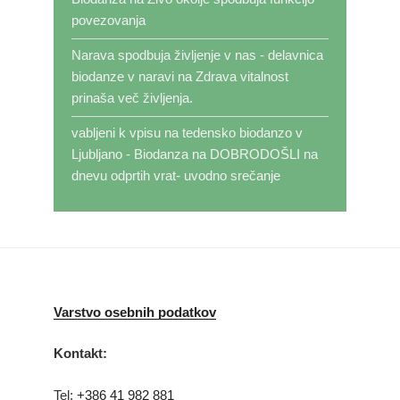
povezovanja
Narava spodbuja življenje v nas - delavnica
biodanze v naravi
na
Zdrava vitalnost
prinaša več življenja.
vabljeni k vpisu na tedensko biodanzo v
Ljubljano - Biodanza
na
DOBRODOŠLI na
dnevu odprtih vrat- uvodno srečanje
Varstvo osebnih podatkov
Kontakt:
Tel:
+386 41 982 881