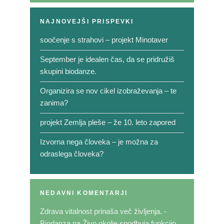
NAJNOVEJŠI PRISPEVKI
soočenje s strahovi – projekt Minotaver
September je idealen čas, da se pridružiš
skupini biodanze.
Organizira se nov cikel izobraževanja – te
zanima?
projekt Zemlja pleše – že 10. leto zapored
Izvorna nega človeka – je možna za
odraslega človeka?
NEDAVNI KOMENTARJI
Zdrava vitalnost prinaša več življenja. -
Biodanza
na
Živo okolje spodbuja funkcijo