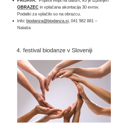
PRIJAVA:
Prijava velja na datum, ko je izpolnjen
OBRAZEC
in vplačana akontacija 30 evrov.
Podatki za vplačilo so na obrazcu.
Info:
biodanza@biodanza.si
, 041 982 881 –
Nataša
4. festival biodanze v Sloveniji