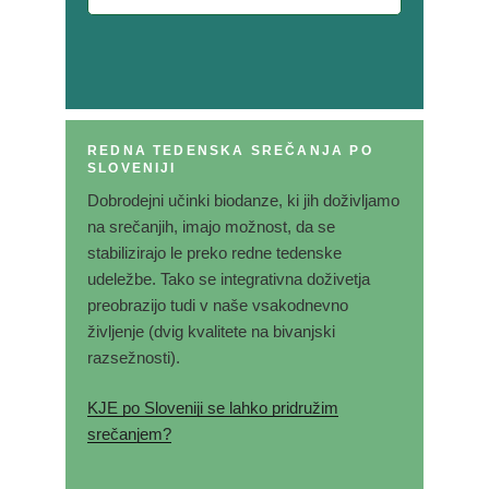
REDNA TEDENSKA SREČANJA PO
SLOVENIJI
Dobrodejni učinki biodanze, ki jih doživljamo
na srečanjih, imajo možnost, da se
stabilizirajo le preko redne tedenske
udeležbe. Tako se integrativna doživetja
preobrazijo tudi v naše vsakodnevno
življenje (dvig kvalitete na bivanjski
razsežnosti).
KJE po Sloveniji se lahko pridružim
srečanjem?