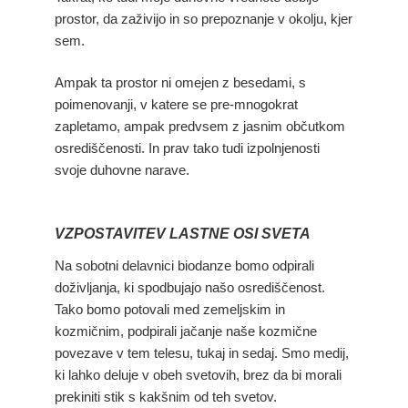
prostor, da zaživijo in so prepoznanje v okolju, kjer
sem.
Ampak ta prostor ni omejen z besedami, s
poimenovanji, v katere se pre-mnogokrat
zapletamo, ampak predvsem z jasnim občutkom
osrediščenosti. In prav tako tudi izpolnjenosti
svoje duhovne narave.
VZPOSTAVITEV LASTNE OSI SVETA
Na sobotni delavnici biodanze bomo odpirali
doživljanja, ki spodbujajo našo osrediščenost.
Tako bomo potovali med zemeljskim in
kozmičnim, podpirali jačanje naše kozmične
povezave v tem telesu, tukaj in sedaj. Smo medij,
ki lahko deluje v obeh svetovih, brez da bi morali
prekiniti stik s kakšnim od teh svetov.