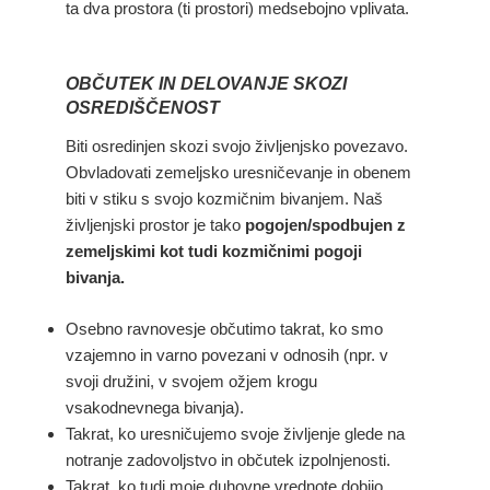
ta dva prostora (ti prostori) medsebojno vplivata.
OBČUTEK IN DELOVANJE SKOZI
OSREDIŠČENOST
Biti osredinjen skozi svojo življenjsko povezavo.
Obvladovati zemeljsko uresničevanje in obenem
biti v stiku s svojo kozmičnim bivanjem. Naš
življenjski prostor je tako
pogojen/spodbujen z
zemeljskimi kot tudi kozmičnimi pogoji
bivanja.
Osebno ravnovesje občutimo takrat, ko smo
vzajemno in varno povezani v odnosih (npr. v
svoji družini, v svojem ožjem krogu
vsakodnevnega bivanja).
Takrat, ko uresničujemo svoje življenje glede na
notranje zadovoljstvo in občutek izpolnjenosti.
Takrat, ko tudi moje duhovne vrednote dobijo