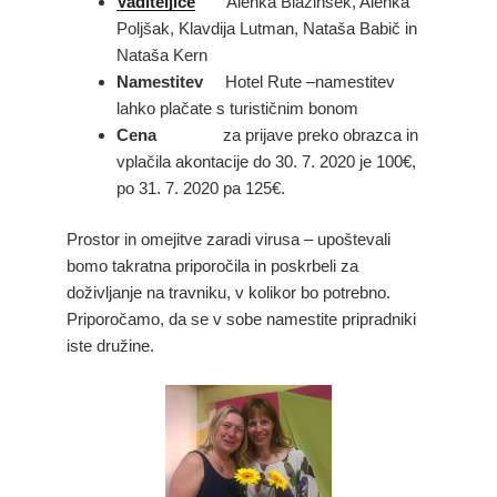
Vaditeljice
Alenka Blazinšek, Alenka
Poljšak, Klavdija Lutman, Nataša Babič in
Nataša Kern
Namestitev
Hotel Rute –namestitev
lahko plačate s turističnim bonom
Cena
za prijave preko obrazca in
vplačila akontacije do 30. 7. 2020 je 100€,
po 31. 7. 2020 pa 125€.
Prostor in omejitve zaradi virusa – upoštevali
bomo takratna priporočila in poskrbeli za
doživljanje na travniku, v kolikor bo potrebno.
Priporočamo, da se v sobe namestite pripradniki
iste družine.