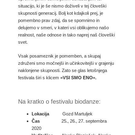
situacijo, ki je še nismo doživeli v tej človeški
skupnosti generacij. Bolj kot kdajkoli prej, je
pomembno prav zdaj, da se spomnimo in
delujemo v smeri, v kateri vsi oblikujemo našo
realnost, naše odnose in tako naprej naš človeški
svet.
Vsak posameznik je pomemben, a skupaj
združeni smo močnejši in učinkovitejši v grajenju
naklonjene skupnosti. Zato se glas letošnjega
festivala širi s klicem
»VSI SMO ENO«.
Na kratko o festivalu biodanze:
Lokacija
Gozd Martuljek
Čas
25., 26., 27. septembra
2020