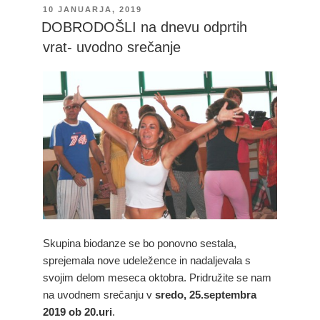
OBJAVLJENO
10 JANUARJA, 2019
DNE
DOBRODOŠLI na dnevu odprtih
vrat- uvodno srečanje
Skupina biodanze se bo ponovno sestala,
sprejemala nove udeležence in nadaljevala s
svojim delom meseca oktobra. Pridružite se nam
na uvodnem srečanju v
sredo, 25.septembra
2019 ob 20.uri
.