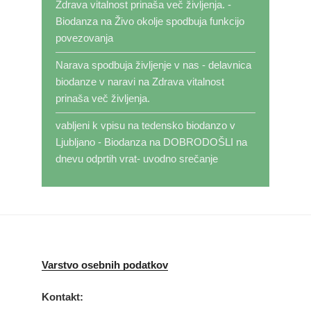
Zdrava vitalnost prinaša več življenja. -
Biodanza
na
Živo okolje spodbuja funkcijo
povezovanja
Narava spodbuja življenje v nas - delavnica
biodanze v naravi
na
Zdrava vitalnost
prinaša več življenja.
vabljeni k vpisu na tedensko biodanzo v
Ljubljano - Biodanza
na
DOBRODOŠLI na
dnevu odprtih vrat- uvodno srečanje
Varstvo osebnih podatkov
Kontakt: