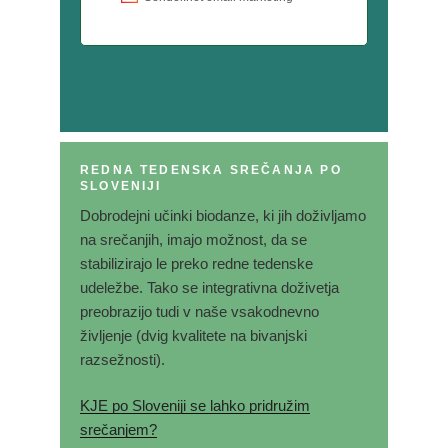
REDNA TEDENSKA SREČANJA PO
SLOVENIJI
Dobrodejni učinki biodanze, ki jih doživljamo
na srečanjih, imajo možnost, da se
stabilizirajo le preko redne tedenske
udeležbe. Tako se integrativna doživetja
preobrazijo tudi v naše vsakodnevno
življenje (dvig kvalitete na bivanjski
razsežnosti).
KJE po Sloveniji se lahko pridružim
srečanjem?