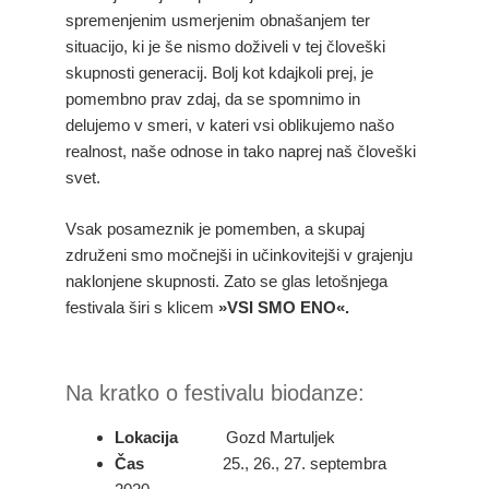
spremenjenim usmerjenim obnašanjem ter
situacijo, ki je še nismo doživeli v tej človeški
skupnosti generacij. Bolj kot kdajkoli prej, je
pomembno prav zdaj, da se spomnimo in
delujemo v smeri, v kateri vsi oblikujemo našo
realnost, naše odnose in tako naprej naš človeški
svet.
Vsak posameznik je pomemben, a skupaj
združeni smo močnejši in učinkovitejši v grajenju
naklonjene skupnosti. Zato se glas letošnjega
festivala širi s klicem
»VSI SMO ENO«.
Na kratko o festivalu biodanze:
Lokacija
Gozd Martuljek
Čas
25., 26., 27. septembra