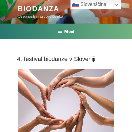
Skoči
Slovenščina
BIODANZA
na
Osebnostni razvoj človeka
vsebino
Meni
4. festival biodanze v Sloveniji