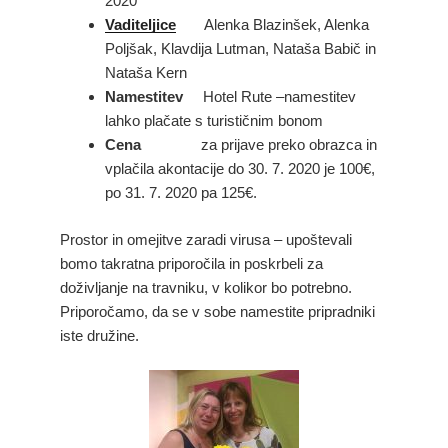
2020
Vaditeljice
Alenka Blazinšek, Alenka
Poljšak, Klavdija Lutman, Nataša Babič in
Nataša Kern
Namestitev
Hotel Rute –namestitev
lahko plačate s turističnim bonom
Cena
za prijave preko obrazca in
vplačila akontacije do 30. 7. 2020 je 100€,
po 31. 7. 2020 pa 125€.
Prostor in omejitve zaradi virusa – upoštevali
bomo takratna priporočila in poskrbeli za
doživljanje na travniku, v kolikor bo potrebno.
Priporočamo, da se v sobe namestite pripradniki
iste družine.